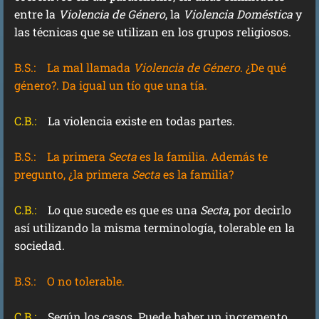
entre la
Violencia de Género
, la
Violencia Doméstica
y
las técnicas que se utilizan en los grupos religiosos.
B.S.:
La mal llamada
Violencia de Género
. ¿De qué
género?. Da igual un tío que una tía.
C.B.:
La violencia existe en todas partes.
B.S.:
La primera
Secta
es la familia. Además te
pregunto, ¿la primera
Secta
es la familia?
C.B.:
Lo que sucede es que es una
Secta
, por decirlo
así utilizando la misma terminología, tolerable en la
sociedad.
B.S.:
O no tolerable.
C.B.:
Según los casos. Puede haber un incremento