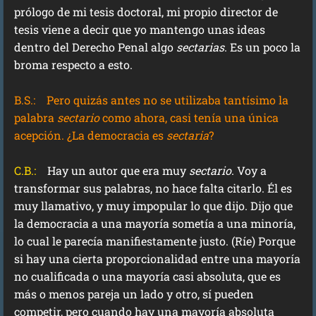
prólogo de mi tesis doctoral, mi propio director de
tesis viene a decir que yo mantengo unas ideas
dentro del Derecho Penal algo
sectarias
. Es un poco la
broma respecto a esto.
B.S.:
Pero quizás antes no se utilizaba tantísimo la
palabra
sectario
como ahora, casi tenía una única
acepción. ¿La democracia es
sectaria
?
C.B.:
Hay un autor que era muy
sectario
. Voy a
transformar sus palabras, no hace falta citarlo. Él es
muy llamativo, y muy impopular lo que dijo. Dijo que
la democracia a una mayoría sometía a una minoría,
lo cual le parecía manifiestamente justo. (Ríe) Porque
si hay una cierta proporcionalidad entre una mayoría
no cualificada o una mayoría casi absoluta, que es
más o menos pareja un lado y otro, sí pueden
competir, pero cuando hay una mayoría absoluta