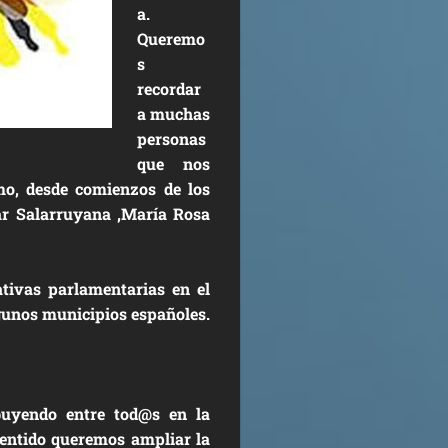
a.
Queremo
s
recordar
a muchas
personas
que nos
smo, desde comienzos de los
ar Salarruyana ,María Rosa
ativas parlamentarias en el
gunos municipios españoles.
buyendo entre tod@s en la
sentido queremos ampliar la