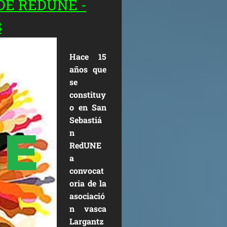
E REDUNE -
8
Hace 15
años que
se
constituy
o en San
Sebastiá
n
RedUNE
a
convocat
oria de la
asociació
n vasca
Largantz