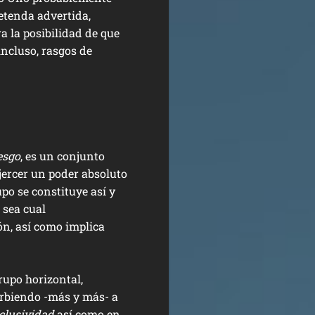
etenda advertida,
a la posibilidad de que
incluso, rasgos de
esgo
, es un conjunto
jercer un poder absoluto
po se constituye así y
 sea cual
ión, así como implica
upo horizontal,
orbiendo -más y más- a
clusividad
así como en