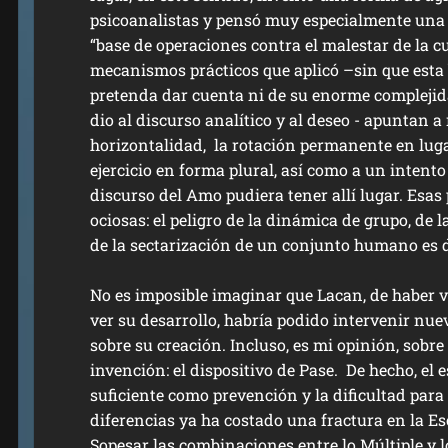
psicoanalistas y pensó muy especialmente una 
“base de operaciones contra el malestar de la c
mecanismos prácticos que aplicó –sin que esta
pretenda dar cuenta ni de su enorme complejida
dio al discurso analítico y al deseo - apuntan a 
horizontalidad, la rotación permanente en luga
ejercicio en forma plural, así como a un intento 
discurso del Amo pudiera tener allí lugar. Esa
ociosas: el peligro de la dinámica de grupo, de l
de la sectarización de un conjunto humano es 
No es imposible imaginar que Lacan, de haber vi
ver su desarrollo, habría podido intervenir nu
sobre su creación. Incluso, es mi opinión, sobre 
invención: el dispositivo de Pase. De hecho, el 
suficiente como prevención y la dificultad para
diferencias ya ha costado una fractura en la Es
Sopesar las combinaciones entre lo Múltiple y