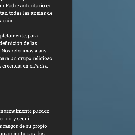
 un Padre autoritario en
tan todas las ansias de
ración.
pletamente, para
definición de las
 Nos referimos a sus
 para un grupo religioso
a
creencia en el
Padre
,
s, normalmente pueden
erigir y seguir
s rasgos de su propio
grupamiento para los