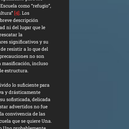
Escuela como “refugio”,
ultura”
[4]
. Los
 breve descripción
d ni del lugar que le
rescatar la
res significativos y su
de resistir a lo que del
s precauciones no son
a masificación, incluso
de estructura.
vido lo suficiente para
eva y drásticamente
su sofisticada, delicada
estar advertidos no fue
 la convivencia de las
cuela que se quiere Una.
 lo Uno probablemente