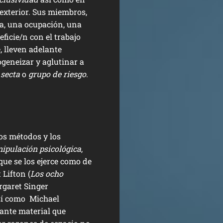
exterior. Sus miembros,
a, una ocupación, una
eficie/n con el trabajo
, lleven adelante
geneizar y aglutinar a
s
secta
o
grupo de riesgo
.
os métodos y los
ipulación psicológica
,
que se los ejerce como de
 Lifton (
Los ocho
rgaret Singer
así como Michael
ante material que