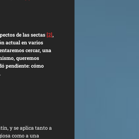
pectos de las sectas
[2]
,
ón actual en varios
ntentaremos cercar, una
imismo, queremos
dó pendiente: cómo
.
atín, y se aplica tanto a
igiosa como a una