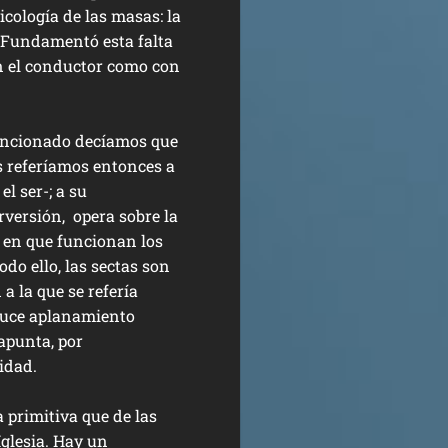
icología de las masas: la
.” Fundamentó esta falta
con el conductor como con
mencionado decíamos que
s referíamos entonces a
el ser-; a su
rversión, opera sobre la
l en que funcionan los
odo ello, las sectas son
a la que se refería
duce aplanamiento
 apunta, por
ridad.
a primitiva que de las
Iglesia. Hay un