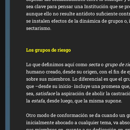
sea clave para pensar una Institución que se pr
aunque ello no resulte antídoto suficiente contr
se instalen efectos de la dinámica de grupos o, 
sectarismo.
Los grupos de riesgo
Lo que definimos aquí como
secta
o
grupo de ri
humano creado, desde su origen, con el fin de e
sobre sus miembros. Lo diferencial es que el gru
que –desde su inicio- incluye una promesa que,
sea,
satisface
la aspiración de abolir la castrac
la
estafa
, desde luego, que la misma supone.
Otro modo de conformación se da cuando un gr
inicialmente abocado a cualquier tema, va abs
sus miembros en cuanto a su dedicación en
ex