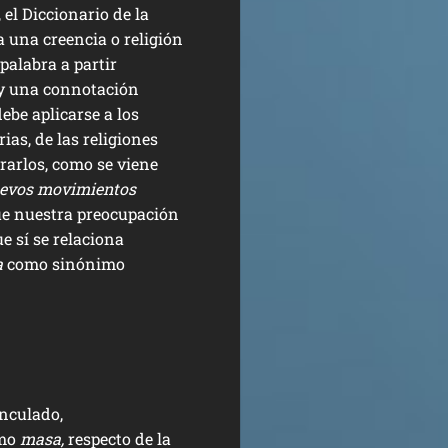
el Diccionario de la
a una creencia o religión
palabra a partir
ay una connotación
ebe aplicarse a los
ias, de las religiones
rarlos, como se viene
evos movimientos
ue nuestra preocupación
e sí se relaciona
a
como sinónimo
inculado,
omo
masa,
respecto de la