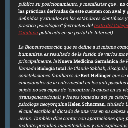
público su posicionamiento, y manifestar que…
no 
las prácticas derivadas de este cuenten con aval y
definidos y situados en los estándares científicos y
practica psicológica”
(extractos del
texto del Colegi
Cataluña
publicado en su portal de Internet).
La Bioneuroemoción que se define a si misma com
humanista, es resultado de la fusión de varios mov
principalmente: la
Nueva Medicina Germánica
de R
llamada
Biología total
de Claude Sabbah, discípulo d
constelaciones familiares de
Bert Hellinger
que se 
emocionales de la enfermedad en los antepasados de
sujeto no sea capaz de “encontrar la causa en su vi
(transgeneracional), y frases tomadas del ya clásico
psicóloga neoyorquina
Helen Schucman,
titulado
U
el cual escribió al dictado de una voz en su cabeza
Jesús. También dice contar con aportaciones que, p
malinterpretadas, malentendidas y mal explicadas d