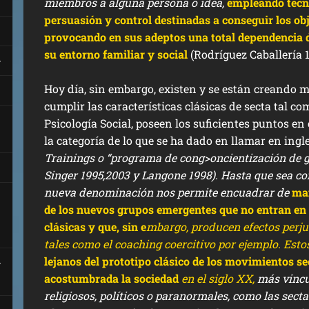
miembros a alguna persona o idea,
empleando técn
persuasión y control destinadas a conseguir los obje
provocando en sus adeptos una total dependencia d
su entorno familiar y social
(Rodríguez Caballería 1
Hoy día, sin embargo, existen y se están creando 
cumplir las características clásicas de secta tal co
Psicología Social, poseen los suficientes puntos 
la categoría de lo que se ha dado en llamar en ingl
Trainings o “programa de c
ong>oncientización de 
Singer 1995,2003 y Langone 1998). Hasta que sea c
nueva denominación nos permite encuadrar de
ma
de los nuevos grupos emergentes que no entran en 
clásicas y que, sin e
mbargo, producen efectos perju
tales como el coaching coercitivo por ejemplo. Est
lejanos del prototipo clásico de los movimientos se
acostumbrada la sociedad
en el siglo XX,
más vincu
religiosos, políticos o paranormales, como las sect