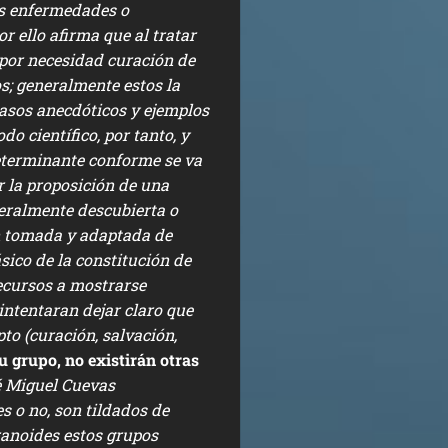
as enfermedades o
r ello afirma que al tratar
 por necesidad curación de
; generalmente estos la
casos anecdóticos y ejemplos
o científico, por tanto, y
eterminante conforme se va
r la proposición de una
neralmente descubierta o
ien tomada y adaptada de
sico de la constitución de
recursos a mostrarse
e intentaran dejar claro que
to (curación, salvación,
u grupo, no existirán otras
 Miguel Cuevas
s o no, son tildados de
ranoides estos grupos