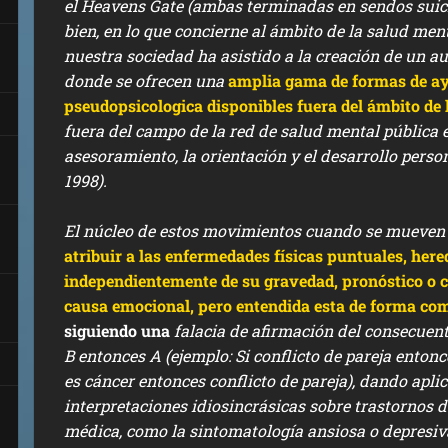
el Heavens Gate (ambas terminadas en sendos suici
bien, en lo que concierne al ámbito de la salud men
nuestra sociedad ha asistido a la creación de
un au
donde se ofrecen una
amplia gama de formas de ay
pseudopsicologica disponibles fuera del ámbito de 
fuera del campo de la red de salud mental pública
asesoramiento, la orientación y el desarrollo per
1998).
El núcleo de estos movimientos cuando se mueven e
atri
buir a las enfermedades físicas puntuales, here
independientemente de su gravedad, pronóstico o 
causa
emocional, pero entendida esta de forma co
siguiendo una
fala
cia de afirmación del consecuente
B
entonces A (ejemplo: Si
conflicto de
pareja enton
es
cáncer
entonces conflicto de pareja
),
dando aplic
interpretaciones idiosincrásicas sobre trastornos d
médica, como la sintomatología ansiosa o depresiv