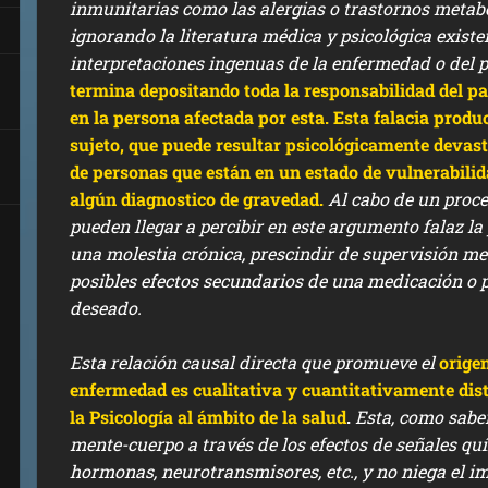
inmunitarias como las alergias o trastornos metabó
ignorando la literatura médica y psicológica exist
interpretaciones ingenuas de la enfermedad o del 
termina depositando toda la responsabilidad del pa
en la persona afectada por esta. Esta falacia produc
sujeto, que puede resultar psicológicamente devas
de personas que están en un estado de vulnerabilid
algún diagnostico de gravedad.
Al cabo de un proce
pueden llegar a percibir en este argumento falaz la 
una molestia crónica, prescindir de supervisión me
posibles efectos secundarios de una medicación o 
deseado.
Esta relación causal directa que promueve el
orige
enfermedad
es
cualitativa y cuantitativamente dis
la Psicología al ámbito de la salud
.
Esta, como sabe
mente-cuerpo a través de los efectos de señales quí
hormonas, neurotransmisores, etc., y no niega el i