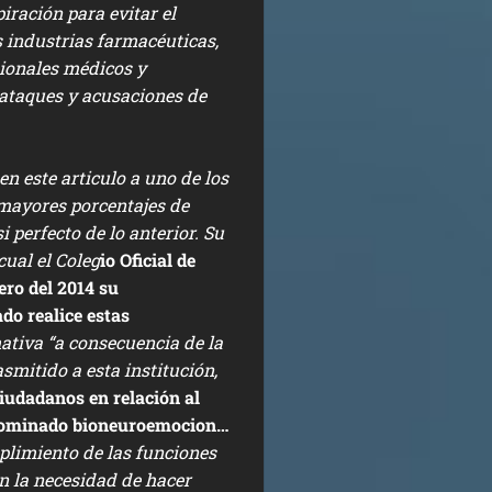
ración para evitar el
s industrias farmacéuticas,
sionales médicos y
ataques y acusaciones de
en este articulo a uno de los
 mayores porcentajes de
 perfecto de lo anterior. Su
cual el Coleg
io Oficial de
ero del 2014 su
do realice estas
ativa “a consec
uencia de la
smitido a esta institución,
iudadanos en relación al
enominado bioneuroemocion…
plimiento de las funciones
en la necesidad de hacer