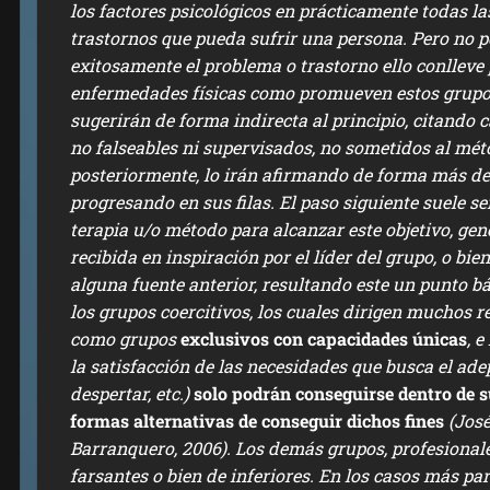
los factores psicológicos en prácticamente todas l
trastornos que pueda sufrir una persona. Pero no po
exitosamente el problema o trastorno ello conlleve
enfermedades físicas como promueven estos grupos
sugerirán de forma indirecta al principio, citando 
no falseables ni supervisados, no sometidos al métod
posteriormente, lo irán afirmando de forma más d
progresando en sus filas. El paso siguiente suele se
terapia u/o método para alcanzar este objetivo, ge
recibida en inspiración por el líder del grupo, o b
alguna fuente anterior, resultando este un punto bá
los grupos coercitivos, los cuales dirigen muchos 
como
grupos
exclusivos con capacidades únicas
, 
la satisfacción de las necesidades que busca el adep
despertar, etc.)
solo podrán conseguirse dentro de s
formas alternativas de conseguir dichos fines
(José
Barranquero, 2006).
Los demás grupos, profesionale
farsantes o bien de inferiores. En los casos más pa