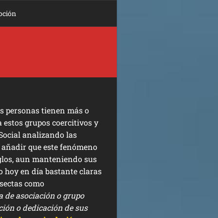
oción
as personas tienen más o
 estos grupos coercitivos y
Social analizando las
io añadir que este fenómeno
siglos, aun manteniendo sus
do hoy en día bastante claras
 sectas como
a de asociación o grupo
oción o dedicación de sus