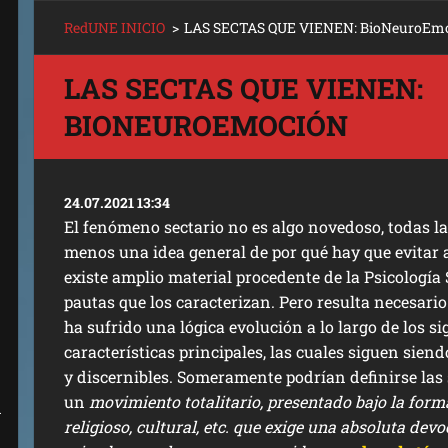
RedUNE INICIO
>
LAS SECTAS QUE VIENEN: BioNeuroEm
LAS SECTAS QUE VIENEN:
BIONEUROEMOCIÓN
24.07.2021 13:34
El fenómeno sectario no es algo novedoso, todas l
menos una idea general de por qué hay que evitar a
existe amplio material procedente de la Psicología 
pautas que los caracterizan. Pero resulta necesar
ha sufrido una lógica evolución a lo largo de los 
características principales, las cuales siguen sien
y discernibles. Someramente podrían definirse las
un
movimiento totalitario, presentado bajo la form
A
religioso, cultural, etc. que exige una absoluta dev