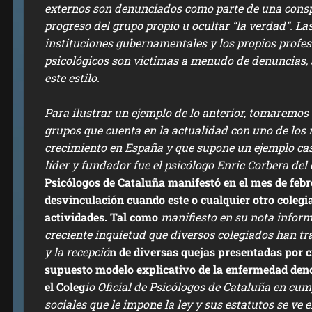
externos son denunciados como parte de una conspi
progreso del grupo propio u ocultar “la verdad”. La
instituciones gubernamentales y los propios profe
psicológicos son victimas a menudo de denuncias, 
este estilo.
Para ilustrar un ejemplo de lo anterior, tomaremos 
grupos que cuenta en la actualidad con uno de los
crecimiento en España y que supone un ejemplo casi
líder y fundador fue el psicólogo Enric Corbera del 
Psicólogos de Cataluña manifestó en el mes de febr
desvinculación cuando este o cualquier otro colegia
actividades. Tal como
manifiesto en su nota inform
creciente inquietud que diversos colegiados han tra
y la recepció
n de diversas quejas presentadas por c
supuesto modelo explicativo de la enfermedad d
el Coleg
io Oficial de Psicólogos de Cataluña en cum
sociales que le impone la ley y sus estatutos se ve 