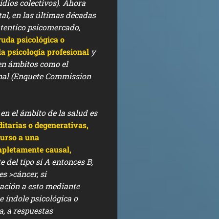
dios colectivos). Ahora
tal, en las últimas décadas
tentico
psicomercado,
uda psicológica o
la psicología profesional
y
 en ámbitos como el
sonal (Enquete Commission
n el ámbito de la salud es
ditarias o degenerativas,
curso a una
mpletamente causal,
 del tipo si A entonces B,
ces
>cáncer
, si
ación a esto mediante
e índole psicológica o
a, a respuestas