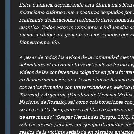
física cuántica, degenerando esta última más bien
misticismo cuántico que a posturas aceptadas por la
realizando declaraciones realmente distorsionadas
cuántica. Todos estos movimientos e influencias 
menor medida para generar una mezcolanza que cri
Bioneuroemoción.
A pesar de todos los avisos de la comunidad científ
actividades el movimiento se extiende de forma exp
vídeos de las conferencias colgados en plataformas,
en Bioneuroemoción, una Asociación de Bioneuroe
convenios firmados con universidades en México 
Torreón) y Argentina (Facultad de Ciencias Médica
Nacional de Rosario), así como colaboraciones con 
su apoyo a Corbera, como en el libro recientemente
de este mundo” (Gaspar Hernández Burgos, 2016). B
solapas de este para leer un ejemplo dramático de l
realiza de la victima señalada en párrafos anteriore