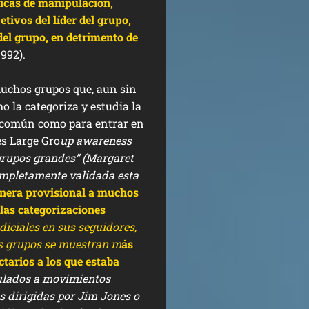
icas de manipulación,
tivos del líder del grupo,
el grupo, en detrimento de
992).
muchos grupos que, aun sin
mo la categoriza y estudia la
en común como para entrar en
es Large Gro
up awareness
grupos grandes” (Margaret
ompletamente validada esta
nera provisional a muchos
las categorizaciones
diciales en sus seguidores,
os grupos se muestran m
ás
ctarios a los que estaba
lados a movimientos
as dirigidas por Jim Jones o