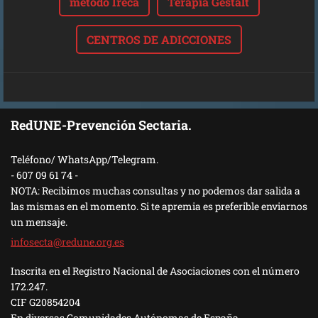
método Ireca
Terapia Gestalt
CENTROS DE ADICCIONES
RedUNE-Prevención Sectaria.
Teléfono/ WhatsApp/Telegram.
- 607 09 61 74 -
NOTA: Recibimos muchas consultas y no podemos dar salida a
las mismas en el momento. Si te apremia es preferible enviarnos
un mensaje.
infosect
a@redune
.org.es
Inscrita en el Registro Nacional de Asociaciones con el número
172.247.
CIF G20854204
En diversas Comunidades Autónomas de España.