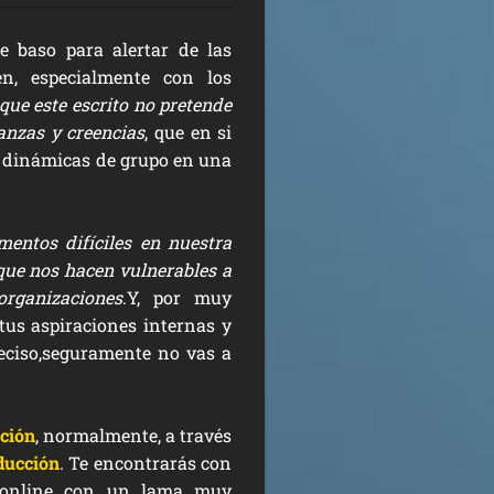
e baso para alertar de las
cen, especialmente con los
que este escrito no pretende
ñanzas y creencias
, que en si
s dinámicas de grupo en una
entos difíciles en nuestra
 que nos hacen vulnerables a
rganizaciones
.Y, por muy
 tus aspiraciones internas y
eciso,seguramente no vas a
ción
, normalmente, a través
ducción
. Te encontrarás con
os online con un lama muy