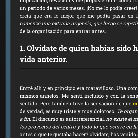
implicación, devoción y me propusieron ir como tr
un periodo de varios meses. ¡No me lo podía creer
creía que era lo mejor que me podía pasar en 
comenzó una extraña urgencia, que luego se repet
de la organización para entrar antes.
1. Olvídate de quien habías sido 
vida anterior.
Entré allí y en principio era maravilloso. Una co
mismos anhelos. Me sentí incluido y con la sens
sentido. Pero también tuve la sensación de que
mi
de verdad, es muy triste y muy doloroso.
Te organi
a fin
. El discurso es autorreferencial,
no existe el m
los proyectos del centro y todo lo que ocurre en l
antes o que te gustaba hacer? olvídate, has venido 