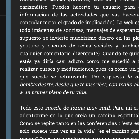
carismático. Puedes hacerte tu usuario para
información de las actividades que vas hacien
controlar mejor el grado de implicación). La web es
todo imágenes de sonrisas, mensajes de esperanza,
supuesto se invierte muchísimo dinero en las pl
youtube y cuentas de redes sociales y tambié
cualquier comentario divergente). Cuando te qui
estés ya diría casi adicto, como me sucedió a 
realizar cursos y meditaciones, pues es como un p
que sucede se retransmite. Por supuesto
la o
bombardearte, desde que te inscribes, con mails, a
a un primer plano de tu vida.
Todo esto
sucede de forma muy sutil
. Para mí e
adentrarme en lo que creía un camino espiritual
Como se repite tanto en las conferencias : "esta 
solo sucede una vez en la vida" "es el camino par
mismo" "eres un privilegiado porque muy pocas