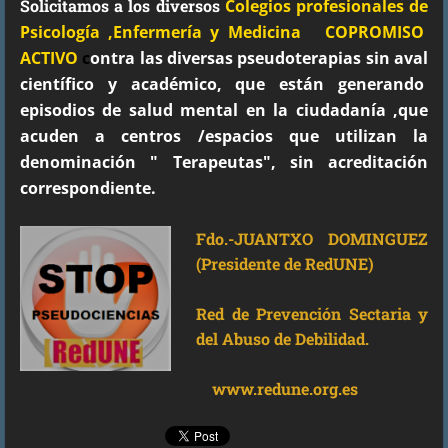
Solicitamos a los diversos
Colegios profesionales de
Psicología
,Enfermería y Medicina COPROMISO
ACTIVO
c
ontra las diversas pseudoterapias sin aval
científico
y
académico
, que
están
generando
episodios de salud mental en la
ciudadanía
,que
acuden a centros /espacios que utilizan la
denominación " Terapeutas", sin acreditación
correspondiente.
Fdo.-JUANTXO DOMINGUEZ
(
Presidente de RedUNE)
Red de Prevención Sectaria y
del Abuso de Debilidad.
www.redune.org.es