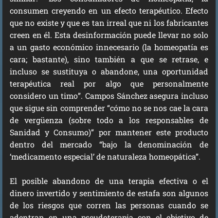
consumen creyendo en un efecto terapéutico. Efecto
que no existe y que es tan irreal que ni los fabricantes
creen en él. Esta desinformación puede llevar no solo
a un gasto económico innecesario (la homeopatía es
cara; bastante), sino también a que se retrase, e
incluso se sustituya o abandone, una oportunidad
terapéutica real por algo que personalmente
considero un timo”. Campos Sánchez asegura incluso
que sigue sin comprender “cómo no se nos cae la cara
de vergüenza (sobre todo a los responsables de
Sanidad y Consumo)” por mantener este producto
dentro del mercado “bajo la denominación de
‘medicamento especial’ de naturaleza homeopática”.
El posible abandono de una terapia efectiva o el
dinero invertido y sentimiento de estafa son algunos
de los riesgos que corren las personas cuando se
adentran en una pseudoterapia con el objetivo de