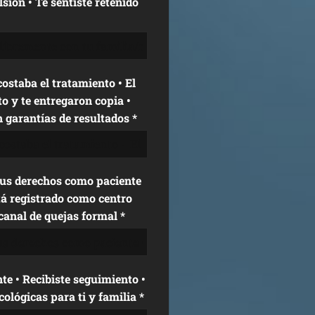
ión • Te sentiste retenido
ba el tratamiento • El
to y te entregaron copia •
 garantías de resultados *
s derechos como paciente
tá registrado como centro
 canal de quejas formal *
 • Recibiste seguimiento •
ológicas para ti y familia *