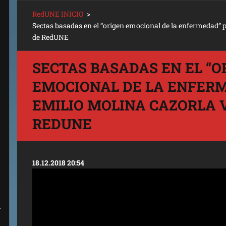
RedUNE INICIO
>
Sectas basadas en el “origen emocional de la enfermedad” 
de RedUNE
SECTAS BASADAS EN EL “O
EMOCIONAL DE LA ENFER
EMILIO MOLINA CAZORLA 
REDUNE
18.12.2018 20:54
A