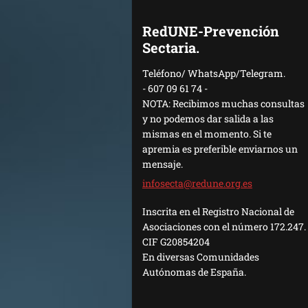
RedUNE-Prevención
Sectaria.
Teléfono/ WhatsApp/Telegram.
- 607 09 61 74 -
NOTA: Recibimos muchas consultas
y no podemos dar salida a las
mismas en el momento. Si te
apremia es preferible enviarnos un
mensaje.
infosect
a@redune
.org.es
Inscrita en el Registro Nacional de
Asociaciones con el número 172.247.
CIF G20854204
En diversas Comunidades
Autónomas de España.