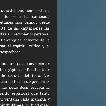
studio del fenómeno sectario
o de secta ha cambiado
bituales nos venían desde
70% de las captaciones las
das al crecimiento personal
 Domínguez advierte de la
r el espíritu crítico y el
 sospechosa.
 una amiga la convenció de
Una página de Facebook de
de seducir del todo. Las
on su forma de percibir el
, no pudo dejar escapar la
iento espiritual que tanto
n tu ventana cada mañana y
mindfuldness y biodanza",