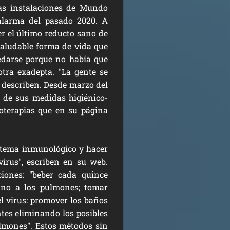
las instalaciones de Mundo
 alarma del pasado 2020. A
er el último reducto sano de
saludable forma de vida que
uedarse porque no había que
otra exadepta. "La gente se
, describen. Desde marzo del
 de sus medidas higiénico-
doterapias que en su página
istema inmunológico
y hacer
virus", escriben en su web.
iones: "beber cada quince
 no a los pulmones; tomar
el virus: promover los baños
ntes eliminando los posibles
ulmones". Estos métodos sin