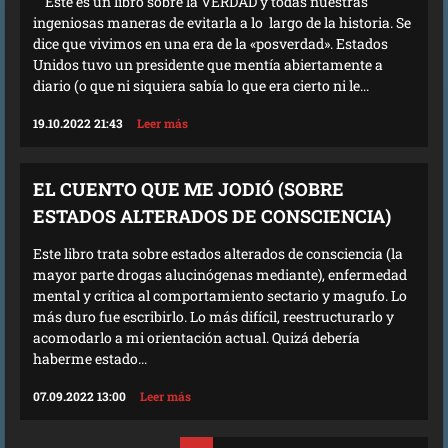
Este es un libro sobre la VERDAD y todas nuestras
ingeniosas maneras de evitarla a lo largo de la historia. Se
dice que vivimos en una era de la «posverdad». Estados
Unidos tuvo un presidente que mentía abiertamente a
diario (o que ni siquiera sabía lo que era cierto ni le...
19.10.2022 21:43
Leer más
EL CUENTO QUE ME JODIÓ (SOBRE
ESTADOS ALTERADOS DE CONSCIENCIA)
Este libro trata sobre estados alterados de consciencia (la
mayor parte drogas alucinógenas mediante), enfermedad
mental y crítica al comportamiento sectario y magufo. Lo
más duro fue escribirlo. Lo más difícil, reestructurarlo y
acomodarlo a mi orientación actual. Quizá debería
haberme estado...
07.09.2022 13:00
Leer más