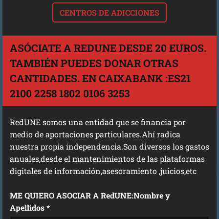
CENTROS DE ADICCIONES
ASÓCIATE A REDUNE DESDE 20 EUROS.
TAMBIÉN PUEDES DONAR OTRAS
CANTIDADES. EN CAIXABANK :ES21
2100 2258 1802 0106 3253
RedUNE somos una entidad que se financia por
medio de aportaciones particulares.Ahí radica
nuestra propia independencia.Son diversos los gastos
anuales,desde el mantenimientos de las plataformas
digitales de información,asesoramiento ,juicios,etc
ME QUIERO ASOCIAR A RedUNE:Nombre y
Apellidos *