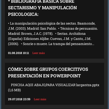
* BIBLIOGRAFÍA BASICA SOBRE
SECTARISMO Y MANIPULACIÓN
PSICOLOGICA:
• La manipulación psicológica de las sectas. Baamonde,
J.M. (2003). Madrid: San Pablo. • Técnicas de persuasión.
Madrid: Brown, J.A.C. (1978). • Sectas. Archidona
(España): Ediciones Aljibe. Cuevas, J.M. y Canto, J.M.
(2006). • Sonríe o muere. La trampa del pensamiento...
01.08.2018 10:11
Leer más
CÓMIC SOBRE GRUPOS COERCITIVOS
PRESENTACIÓN EN POWERPOINT
PINCHA AQUI ABAJO,PARA VISUALIZAR largantza.pptx
(1,6 MB)
29.07.2018 23:59
Leer más