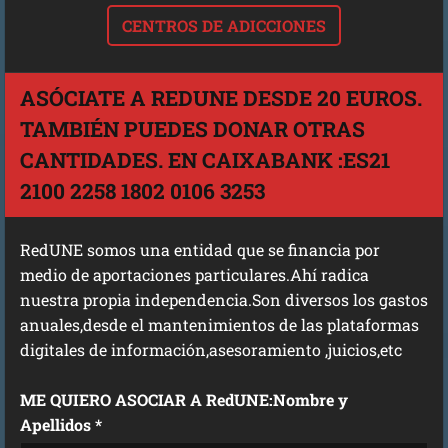
CENTROS DE ADICCIONES
ASÓCIATE A REDUNE DESDE 20 EUROS.
TAMBIÉN PUEDES DONAR OTRAS
CANTIDADES. EN CAIXABANK :ES21
2100 2258 1802 0106 3253
RedUNE somos una entidad que se financia por
medio de aportaciones particulares.Ahí radica
nuestra propia independencia.Son diversos los gastos
anuales,desde el mantenimientos de las plataformas
digitales de información,asesoramiento ,juicios,etc
ME QUIERO ASOCIAR A RedUNE:Nombre y
Apellidos *