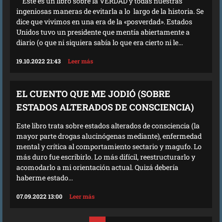
Este es un libro sobre la VERDAD y todas nuestras
ingeniosas maneras de evitarla a lo largo de la historia. Se
dice que vivimos en una era de la «posverdad». Estados
Unidos tuvo un presidente que mentía abiertamente a
diario (o que ni siquiera sabía lo que era cierto ni le...
19.10.2022 21:43
Leer más
EL CUENTO QUE ME JODIÓ (SOBRE
ESTADOS ALTERADOS DE CONSCIENCIA)
Este libro trata sobre estados alterados de consciencia (la
mayor parte drogas alucinógenas mediante), enfermedad
mental y crítica al comportamiento sectario y magufo. Lo
más duro fue escribirlo. Lo más difícil, reestructurarlo y
acomodarlo a mi orientación actual. Quizá debería
haberme estado...
07.09.2022 13:00
Leer más