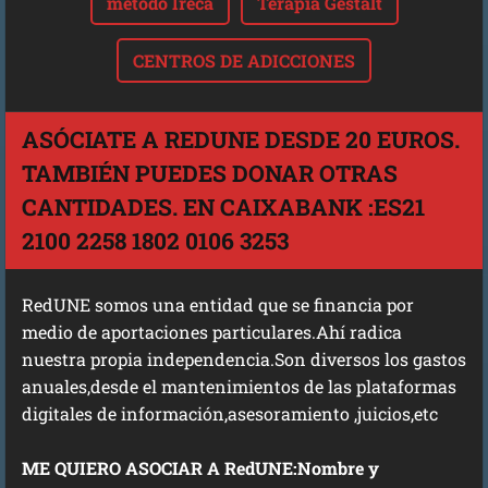
método Ireca
Terapia Gestalt
CENTROS DE ADICCIONES
ASÓCIATE A REDUNE DESDE 20 EUROS.
TAMBIÉN PUEDES DONAR OTRAS
CANTIDADES. EN CAIXABANK :ES21
2100 2258 1802 0106 3253
RedUNE somos una entidad que se financia por
medio de aportaciones particulares.Ahí radica
nuestra propia independencia.Son diversos los gastos
anuales,desde el mantenimientos de las plataformas
digitales de información,asesoramiento ,juicios,etc
ME QUIERO ASOCIAR A RedUNE:Nombre y