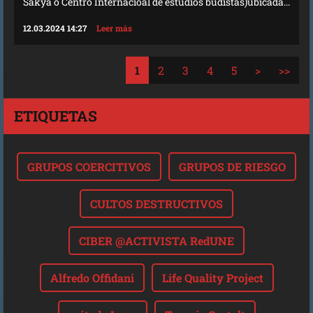
Sakya o Centro Internacioal de estudios budistas)ubicada...
12.03.2024 14:27
Leer más
1
2
3
4
5
>
>>
ETIQUETAS
GRUPOS COERCITIVOS
GRUPOS DE RIESGO
CULTOS DESTRUCTIVOS
CIBER @ACTIVISTA RedUNE
Alfredo Offidani
Life Quality Project